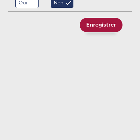
Oui
Non
Microphone
Argos Sono
Sondes géotechniques
Enregistrer
Matériel géophysique
Cubes GNSS
Caméras