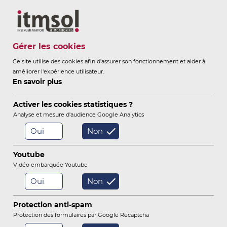
Itmsol
Gérer les cookies
Ce site utilise des cookies afin d'assurer son fonctionnement et aider à
améliorer l'expérience utilisateur.
ITMSOL
INSTRUMENTATION &
En savoir plus
-
MONITORING
Activer les cookies statistiques ?
Analyse et mesure d'audience Google Analytics
Oui
Non
/
/
/
Accueil
Outils
Sonomètres autonomes
Argos Sono
Youtube
Vidéo embarquée Youtube
Théodolites Robotisés [TR] itmsol
Oui
Non
Sonomètres autonomes
Protection anti-spam
Protection des formulaires par Google Recaptcha
Sonomètres