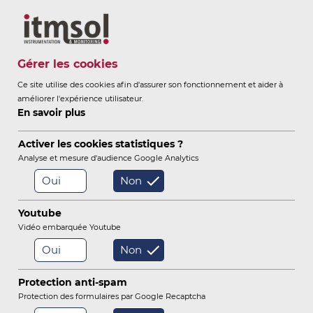
Itmsol
Gérer les cookies
Ce site utilise des cookies afin d'assurer son fonctionnement et aider à
améliorer l'expérience utilisateur.
ITMSOL
INSTRUMENTATION &
En savoir plus
-
MONITORING
Activer les cookies statistiques ?
Analyse et mesure d'audience Google Analytics
Oui
Non
/
/
/
Accueil
Instrumentation
Instruments
Bruit
Youtube
Vidéo embarquée Youtube
Capteurs Hydrauliques / Eau
Oui
Non
Tassements / Soulèvements
Protection anti-spam
Extensomètres
Protection des formulaires par Google Recaptcha