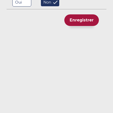
Oui
Non
Inclinométrie
Tiltmètres / Electronivelles
Enregistrer
Jauges de contraintes
Fissuromètres
Charge / Pression totale
Température
Centrales d'Acquisition / Câbles
Centrales d'acquisition
Centrale VWLog2
Centrale VALog
Câbles
Boîtiers de jonction
Boîtier d'alarme