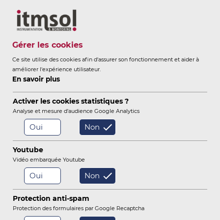
Itmsol
Gérer les cookies
Ce site utilise des cookies afin d'assurer son fonctionnement et aider à
améliorer l'expérience utilisateur.
ITMSOL
INSTRUMENTATION &
En savoir plus
-
MONITORING
Activer les cookies statistiques ?
Analyse et mesure d'audience Google Analytics
Oui
Non
/
/
/
Accueil
Instrumentation
Instruments
Youtube
/
Centrales d'Acquisition / Câbles
Centrale VALog
Vidéo embarquée Youtube
Oui
Non
Capteurs Hydrauliques / Eau
Protection anti-spam
Tassements / Soulèvements
Protection des formulaires par Google Recaptcha
Extensomètres