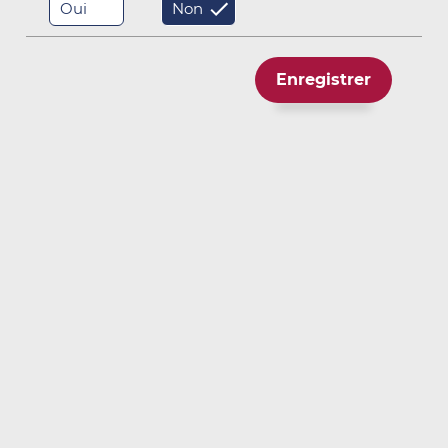
Oui
Non
Extensomètres
Inclinométrie
Enregistrer
Tiltmètres / Electronivelles
Jauges de contraintes
Fissuromètres
Charge / Pression totale
Cale dynamométrique à corde vibrante
Cale dynamométrique à jauges résistives
Capteur de pression totale à corde vibrante - terrain
Capteur de pression totale à corde vibrante - Push-in
Capteur de pression totale à corde vibrante - béton
Cellule de charge pour appui
Température