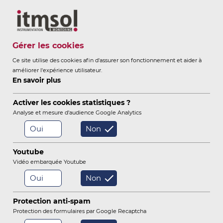
Itmsol
Gérer les cookies
Ce site utilise des cookies afin d'assurer son fonctionnement et aider à
améliorer l'expérience utilisateur.
ITMSOL
INSTRUMENTATION &
En savoir plus
-
MONITORING
Activer les cookies statistiques ?
Analyse et mesure d'audience Google Analytics
Oui
Non
/
/
/
Accueil
Instrumentation
Instruments
Youtube
/
Charge / Pression totale
Vidéo embarquée Youtube
Cale dynamométrique à corde vibrante
Oui
Non
Capteurs Hydrauliques / Eau
Protection anti-spam
Protection des formulaires par Google Recaptcha
Tassements / Soulèvements