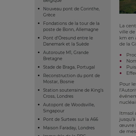
Belgique
Nouveau pont de Corinthe,
Grèce
Fondations de la tour de la
La cent
poste de Bonn, Allemagne
ville d
km en a
Pont d’Öresund entre le
de la G
Danemark et la Suède
Autoroute M1, Grande
Prod
Bretagne
Nomb
Pui
Stade de Braga, Portugal
Effe
Reconstruction du pont de
Mostar, Bosnie
Pour le
l’Autor
Station souterraine de King's
événeme
Cross, Londres
nucléai
Autopont de Woodsville,
Singapour
Itmsol 
jusqu’à
Pont de Surtees sur la A66
œuvre l
Maison Faraday, Londres
de mesu