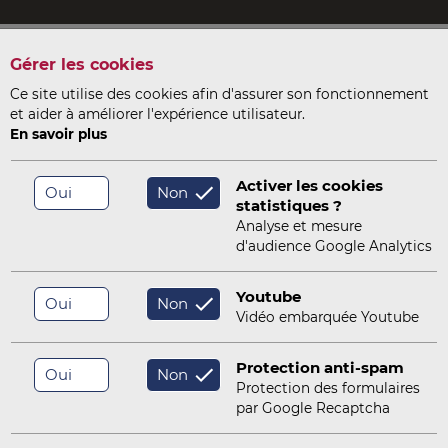
Gérer les cookies
ITMSOL
INSTRU
Ce site utilise des cookies afin d'assurer son fonctionnement
-
et aider à améliorer l'expérience utilisateur.
En savoir plus
SERVICES
OUTILS
NOTRE SOCIÉTÉ
Activer les cookies
Oui
Non
statistiques ?
Analyse et mesure
/
Centrale nucléaire du Blayais
d'audience Google Analytics
Centrale nucléaire du Blayais
Youtube
Oui
Non
Vidéo embarquée Youtube
lance en temps réel de travaux d’amélioration du site confiée
Protection anti-spam
Oui
Non
Protection des formulaires
par Google Recaptcha