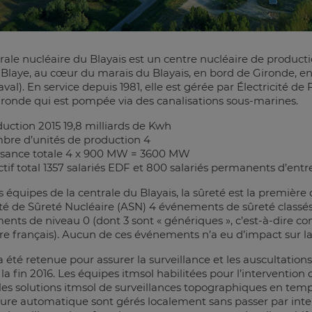
rale nucléaire du Blayais est un centre nucléaire de productio
e Blaye, au cœur du marais du Blayais, en bord de Gironde, 
val). En service depuis 1981, elle est gérée par Électricité de F
ironde qui est pompée via des canalisations sous-marines.
uction 2015 19,8 milliards de Kwh
re d’unités de production 4
ssance totale 4 x 900 MW = 3600 MW
ctif total 1357 salariés EDF et 800 salariés permanents d’entr
s équipes de la centrale du Blayais, la sûreté est la première d
ité de Sûreté Nucléaire (ASN) 4 événements de sûreté classés 
nts de niveau 0 (dont 3 sont « génériques », c’est-à-dire c
re français). Aucun de ces événements n’a eu d’impact sur la 
a été retenue pour assurer la surveillance et les auscultatio
 la fin 2016. Les équipes itmsol habilitées pour l’interventi
es solutions itmsol de surveillances topographiques en temps ré
re automatique sont gérés localement sans passer par inte