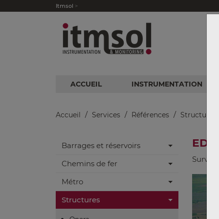
Itmsol
ACCUEIL
INSTRUMENTATION
/
/
/
Accueil
Services
Références
Structures
EDF 
Barrages et réservoirs
Surveil
Chemins de fer
Métro
Structures