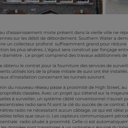
au d'assainissement mixte présent dans la vieille ville ne ré
ennes sur les débit de débordement. Southern Water a dem
ire un collecteur profond suffisamment grand pour réduire
sation les plus sévères. L'égout sera construit par fonçage ent
e diamètre . Le projet comprend des travaux additionnels de 
 a obtenu le contrat pour la fourniture des services de survei
ents utilisés lors de la phase initiale de suivi ont été install
vaux d’installation concernant les tunnels suivront.
in du nouveau réseau passe à proximité de High Street, au
s propriétés classées. Avec un projet qui s'étend sur la majeure
uelles à surveiller, un système câblé conventionnel n'aurait pa
escentrales radio sans fil sont la clé du succès de ce contrat.
mètres radio ne nécessitant aucun câblage, ce qui est idéal
sibles telles que ceux-ci. Les capteurs communiquent pério
 centrale radio située à proximité. Celle-ci est automatique
les données sont transmises à un ordinateur équipé du logici