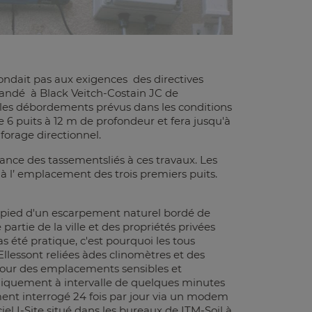
pondait pas aux exigences des directives
andé à Black Veitch-Costain JC de
 les débordements prévus dans les conditions
re 6 puits à 12 m de profondeur et fera jusqu'à
forage directionnel.
llance des tassementsliés à ces travaux. Les
és à l’ emplacement des trois premiers puits.
 pied d'un escarpement naturel bordé de
 partie de la ville et des propriétés privées
s été pratique, c'est pourquoi les tous
 Ellessont reliées àdes clinomètres et des
 pour des emplacements sensibles et
diquement à intervalle de quelques minutes
ment interrogé 24 fois par jour via un modem
el I-Site situé dans les bureaux de ITM-Soil à