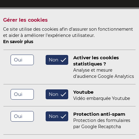
Gérer les cookies
ITMSOL
INSTRU
Ce site utilise des cookies afin d'assurer son fonctionnement
-
et aider à améliorer l'expérience utilisateur.
En savoir plus
SERVICES
OUTILS
NOTRE SOCIÉTÉ
Activer les cookies
Oui
Non
statistiques ?
Analyse et mesure
/
Évacuation de l'égout unitaire de Lewes
d'audience Google Analytics
uation du réseau d'assainissement mi
Youtube
Oui
Non
Vidéo embarquée Youtube
Protection anti-spam
Oui
Non
Protection des formulaires
par Google Recaptcha