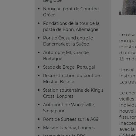
Belgique
Nouveau pont de Corinthe,
Grèce
Fondations de la tour de la
poste de Bonn, Allemagne
Le rése
Pont d’Öresund entre le
europé
Danemark et la Suède
constru
d’utili
Autoroute M1, Grande
1,5 m d
Bretagne
Stade de Braga, Portugal
itmsoil
instrum
Reconstruction du pont de
Les tra
Mostar, Bosnie
Station souterraine de King's
Le chem
Cross, Londres
vieille
individ
Autopont de Woodsville,
nouvell
Singapour
fissuro
Pont de Surtees sur la A66
inacces
Maison Faraday, Londres
avec la
GSM et 