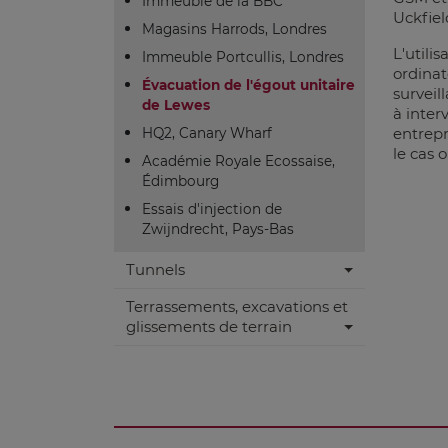
Immeuble de la BBC
Uckfiel
Magasins Harrods, Londres
L'utili
Immeuble Portcullis, Londres
ordinat
Évacuation de l'égout unitaire
surveil
de Lewes
à inter
entrepr
HQ2, Canary Wharf
le cas 
Académie Royale Ecossaise,
Édimbourg
Essais d'injection de
Zwijndrecht, Pays-Bas
Tunnels
Terrassements, excavations et
glissements de terrain