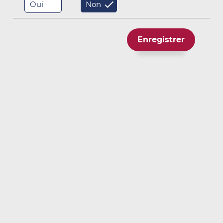
Oui
Non
Structures
Tunnels
Enregistrer
Tunnel de St Béat
Tunnel de Monte Carlo
Tunnel Viroflay T6, France
Tunnel de Crossrail Londres, Angleterre
Tunnel de Diabolo, Belgique
Tunnel Oudayas-Pizzarotti, Rabat, Maroc
Tunnel de Sophiapoor, Pays Bas
CTRL 103 - Tunnel Thameslink, Angleterre
Tunnel du port de Dublin - Tranchée couverte nord,
Irlande
Tunnel du port de Dublin - Puits WA2, Irlande
Tunnel de Stowehill, Grande Bretagne
Tunnel de Standedge, Marsden