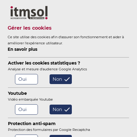
Itmsol
Gérer les cookies
Ce site utilise des cookies afin d'assurer son fonctionnement et aider à
améliorer l'expérience utilisateur.
ITMSOL
INSTRUMENTATION &
En savoir plus
-
MONITORING
Activer les cookies statistiques ?
Analyse et mesure d'audience Google Analytics
Oui
Non
/
/
/
/
Accueil
Services
Références
Tunnels
Youtube
Tunnel de Monte Carlo
Vidéo embarquée Youtube
Oui
Non
Barrages et réservoirs
Protection anti-spam
Chemins de fer
Protection des formulaires par Google Recaptcha
Métro