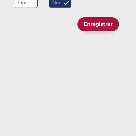
Oui
Non
Enregistrer
Nos collaborateurs
Faites connaissance avec nos dirigeants