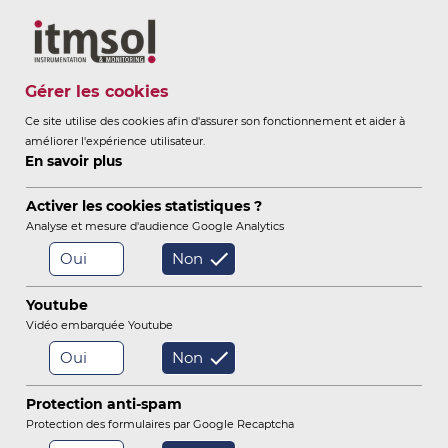
Itmsol
Gérer les cookies
Ce site utilise des cookies afin d'assurer son fonctionnement et aider à
améliorer l'expérience utilisateur.
ITMSOL
INSTRUMENTATION &
En savoir plus
-
MONITORING
Activer les cookies statistiques ?
Analyse et mesure d'audience Google Analytics
Oui
Non
/
Accueil
Notre société
Youtube
Vidéo embarquée Youtube
Oui
Non
Protection anti-spam
Protection des formulaires par Google Recaptcha