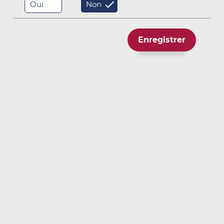
Oui
Non
Inclinométrie
Tiltmètres / Electronivelles
Enregistrer
Jauges de contraintes
Fissuromètres
Charge / Pression totale
Température
Centrales d'Acquisition / Câbles
Centrale d’acquisition sans fil
WiSe
Modem Logger
MALog
VWLog8
Radio logger