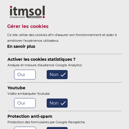
Itmsol
Gérer les cookies
Ce site utilise des cookies afin d'assurer son fonctionnement et aider à
améliorer l'expérience utilisateur.
ITMSOL
INSTRUMENTATION &
En savoir plus
-
MONITORING
Activer les cookies statistiques ?
Analyse et mesure d'audience Google Analytics
Oui
Non
/
/
/
Accueil
Instrumentation
Instruments
Youtube
/
Centrale d’acquisition sans fil
Radio distancemètre laser
Vidéo embarquée Youtube
Oui
Non
Capteurs Hydrauliques / Eau
Protection anti-spam
Tassements / Soulèvements
Protection des formulaires par Google Recaptcha
Extensomètres